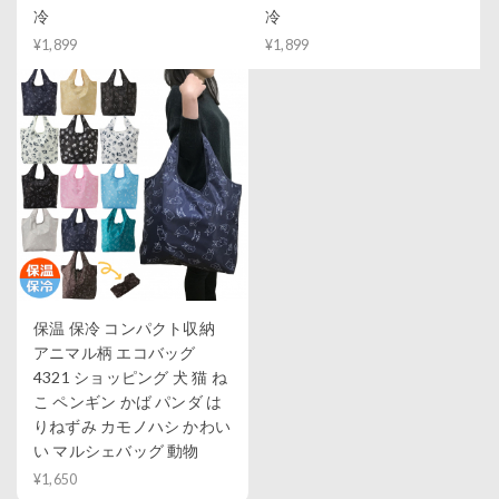
冷
冷
¥1,899
¥1,899
保温 保冷 コンパクト収納
アニマル柄 エコバッグ
4321 ショッピング 犬 猫 ね
こ ペンギン かば パンダ は
りねずみ カモノハシ かわい
い マルシェバッグ 動物
¥1,650