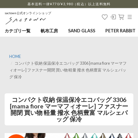
…
基本送料一律¥770/¥3,980（税込）以上送料無料
sactown公式オンラインショップ
カテゴリ一覧
帆布工房
SAND GLASS
PETER RABBIT
HOME
コンパクト収納 保温保冷エコバッグ 3306 [mama fiore マーマフ
ィオーレ] ファスナー開閉 買い物 軽量 撥水 色柄豊富 マルシェバッ
グ 保冷
コンパクト収納 保温保冷エコバッグ 3306
[mama fiore マーマフィオーレ] ファスナー
開閉 買い物 軽量 撥水 色柄豊富 マルシェバ
ッグ 保冷