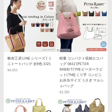
帆布工房 LINE シリーズ | ミ
軽量 コンパクト収納エコバ
ニトートバッグ 全8色 3J21
ッグ 0612 [PETER
RABBIT(TM) ピーターラビ
¥6,050
ット(TM)] くり手 コンビニ
お弁当サイズ うさぎ マルシ
ェバッグ
¥2,200