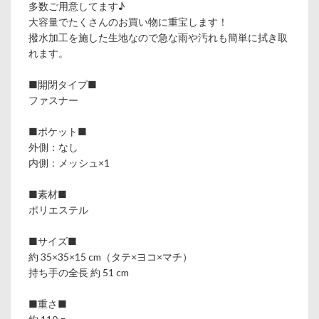
多数ご用意してます♪
大容量でたくさんのお買い物に重宝します！
撥水加工を施した生地なので急な雨や汚れも簡単に拭き取
れます。
■開閉タイプ■
ファスナー
■ポケット■
外側：なし
内側：メッシュ×1
■素材■
ポリエステル
■サイズ■
約 35×35×15 cm（タテ×ヨコ×マチ）
持ち手の全長 約 51 cm
■重さ■