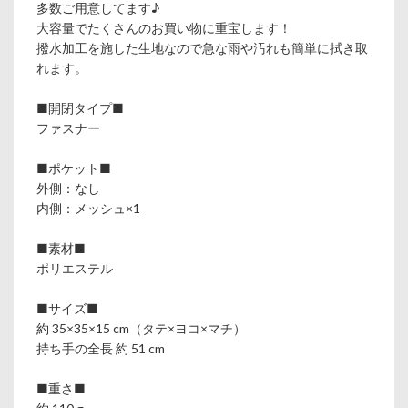
多数ご用意してます♪
大容量でたくさんのお買い物に重宝します！
撥水加工を施した生地なので急な雨や汚れも簡単に拭き取
れます。
■開閉タイプ■
ファスナー
■ポケット■
外側：なし
内側：メッシュ×1
■素材■
ポリエステル
■サイズ■
約 35×35×15 cm（タテ×ヨコ×マチ）
持ち手の全長 約 51 cm
■重さ■