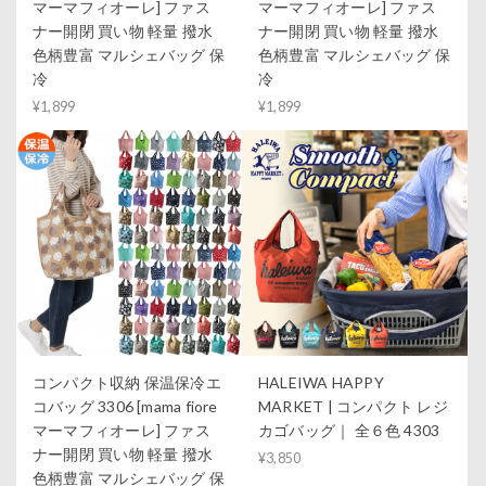
マーマフィオーレ] ファス
マーマフィオーレ] ファス
ナー開閉 買い物 軽量 撥水
ナー開閉 買い物 軽量 撥水
色柄豊富 マルシェバッグ 保
色柄豊富 マルシェバッグ 保
冷
冷
¥1,899
¥1,899
コンパクト収納 保温保冷エ
HALEIWA HAPPY
コバッグ 3306 [mama fiore
MARKET | コンパクト レジ
マーマフィオーレ] ファス
カゴバッグ｜ 全６色 4303
ナー開閉 買い物 軽量 撥水
¥3,850
色柄豊富 マルシェバッグ 保