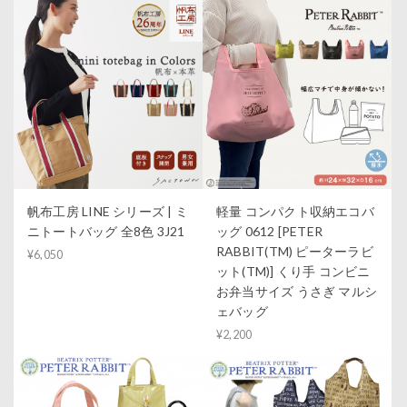
帆布工房 LINE シリーズ | ミ
軽量 コンパクト収納エコバ
ニトートバッグ 全8色 3J21
ッグ 0612 [PETER
RABBIT(TM) ピーターラビ
¥6,050
ット(TM)] くり手 コンビニ
お弁当サイズ うさぎ マルシ
ェバッグ
¥2,200