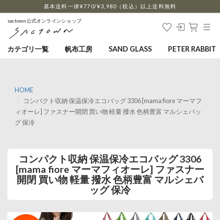
…
基本送料一律¥770/¥3,980（税込）以上送料無料
sactown公式オンラインショップ
カテゴリ一覧
帆布工房
SAND GLASS
PETER RABBIT
HOME
コンパクト収納 保温保冷エコバッグ 3306 [mama fiore マーマフ
ィオーレ] ファスナー開閉 買い物 軽量 撥水 色柄豊富 マルシェバッ
グ 保冷
コンパクト収納 保温保冷エコバッグ 3306
[mama fiore マーマフィオーレ] ファスナー
開閉 買い物 軽量 撥水 色柄豊富 マルシェバ
ッグ 保冷