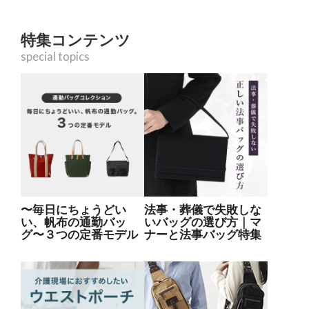
特集コンテンツ
special topics
〜毎日にちょうどい
法事・葬儀で失敗しな
い、帆布の通勤バッ
いバッグの選び方｜マ
グ〜３つの定番モデル
ナーと法事バッグ特集