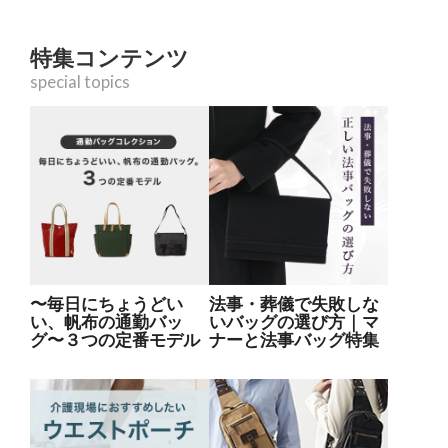
特集コンテンツ
special topics
〜毎日にちょうどい
法事・葬儀で失敗しな
い、帆布の通勤バッ
いバッグの選び方｜マ
グ〜３つの定番モデル
ナーと法事バッグ特集