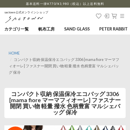
…
基本送料一律¥770/¥3,980（税込）以上送料無料
sactown公式オンラインショップ
カテゴリ一覧
帆布工房
SAND GLASS
PETER RABBIT
HOME
コンパクト収納 保温保冷エコバッグ 3306 [mama fiore マーマフ
ィオーレ] ファスナー開閉 買い物 軽量 撥水 色柄豊富 マルシェバッ
グ 保冷
コンパクト収納 保温保冷エコバッグ 3306
[mama fiore マーマフィオーレ] ファスナー
開閉 買い物 軽量 撥水 色柄豊富 マルシェバ
ッグ 保冷