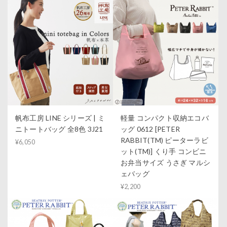
帆布工房 LINE シリーズ | ミ
軽量 コンパクト収納エコバ
ニトートバッグ 全8色 3J21
ッグ 0612 [PETER
RABBIT(TM) ピーターラビ
¥6,050
ット(TM)] くり手 コンビニ
お弁当サイズ うさぎ マルシ
ェバッグ
¥2,200