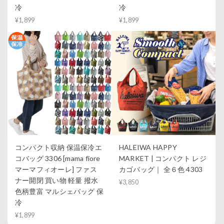
冷
冷
¥1,899
¥1,899
コンパクト収納 保温保冷エ
HALEIWA HAPPY
コバッグ 3306 [mama fiore
MARKET | コンパクト レジ
マーマフィオーレ] ファス
カゴバッグ｜ 全６色 4303
ナー開閉 買い物 軽量 撥水
¥3,850
色柄豊富 マルシェバッグ 保
冷
¥1,899