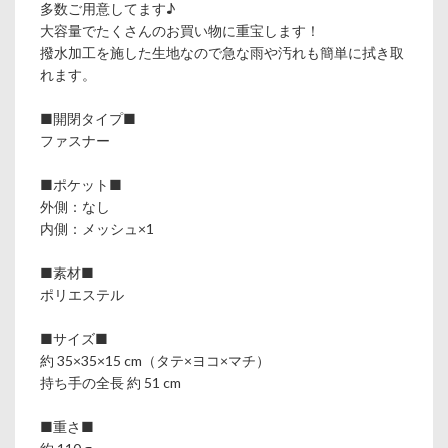
多数ご用意してます♪
大容量でたくさんのお買い物に重宝します！
撥水加工を施した生地なので急な雨や汚れも簡単に拭き取
れます。
■開閉タイプ■
ファスナー
■ポケット■
外側：なし
内側：メッシュ×1
■素材■
ポリエステル
■サイズ■
約 35×35×15 cm（タテ×ヨコ×マチ）
持ち手の全長 約 51 cm
■重さ■