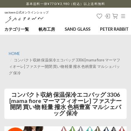
…
基本送料一律¥770/¥3,980（税込）以上送料無料
sactown公式オンラインショップ
カテゴリ一覧
帆布工房
SAND GLASS
PETER RABBIT
HOME
コンパクト収納 保温保冷エコバッグ 3306 [mama fiore マーマフ
ィオーレ] ファスナー開閉 買い物 軽量 撥水 色柄豊富 マルシェバッ
グ 保冷
コンパクト収納 保温保冷エコバッグ 3306
[mama fiore マーマフィオーレ] ファスナー
開閉 買い物 軽量 撥水 色柄豊富 マルシェバ
ッグ 保冷