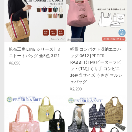
帆布工房 LINE シリーズ | ミ
軽量 コンパクト収納エコバ
ニトートバッグ 全8色 3J21
ッグ 0612 [PETER
RABBIT(TM) ピーターラビ
¥6,050
ット(TM)] くり手 コンビニ
お弁当サイズ うさぎ マルシ
ェバッグ
¥2,200