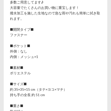
多数ご用意してます♪
大容量でたくさんのお買い物に重宝します！
撥水加工を施した生地なので急な雨や汚れも簡単に拭き取
れます。
■開閉タイプ■
ファスナー
■ポケット■
外側：なし
内側：メッシュ×1
■素材■
ポリエステル
■サイズ■
約 35×35×15 cm（タテ×ヨコ×マチ）
持ち手の全長 約 51 cm
■重さ■